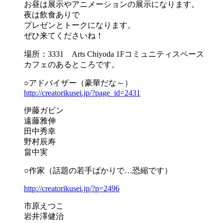
お昼は展示やアニメーションの展示になります。
夜は飲食ありで
プレゼンとトークになります。
ぜひ来てくださいね！
場所：3331 Arts Chiyoda 1Fコミュニティスペース
カフェのあるところです。
○アドバイザー（豪華だな～）
http://creatorikusei.jp/?page_id=2431
伊藤ガビン
遠藤雅伸
田中秀幸
野村辰寿
畠中実
○作家（話題の若手ばかりで…恐縮です）
http://creatorikusei.jp/?p=2496
市原えつこ
岩井澤健治